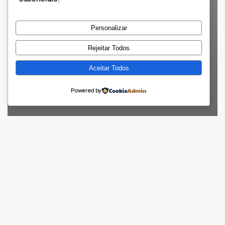
Personalizar
Rejeitar Todos
Aceitar Todos
Powered by
Clubes Up
Miúdos e graúdos aprendem a dar nova vida a roupa
- Clubes UP na Voz de Trás-os-Montes