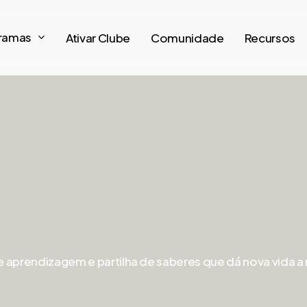
ramas
Ativar Clube
Comunidade
Recursos
e aprendizagem e partilha de saberes que dá nova vida a m