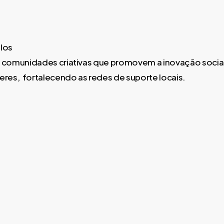
-los
são comunidades criativas que promovem a inovação social
res, fortalecendo as redes de suporte locais.