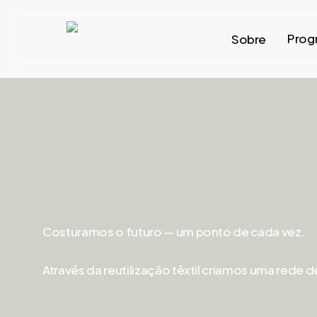
Skip
to
Prog
Sobre
main
content
Costuramos o futuro — um ponto de cada vez.
Através da reutilização têxtil criamos uma rede d