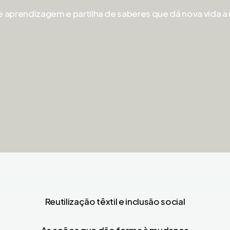
e aprendizagem e partilha de saberes que dá nova vida a m
Reutilização têxtil e inclusão social
As ações que dão forma à mudança