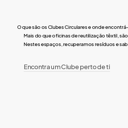
O que são os Clubes Circulares e onde encontrá
Mais do que oficinas de reutilização têxtil, 
Nestes espaços, recuperamos resíduos e sabe
Encontra um Clube perto de ti
Alijó
Esposende
Gondomar
Porto
Sabrosa
Tabuaço