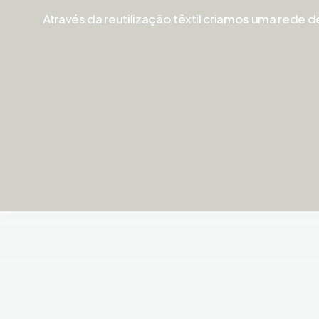
Através da reutilização têxtil criamos uma rede d
Ativar clube