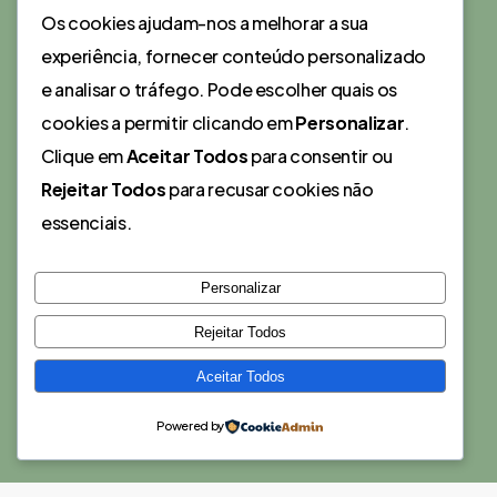
Os cookies ajudam-nos a melhorar a sua
Uma iniciativa da
Vintage for a Cause
.
experiência, fornecer conteúdo personalizado
e analisar o tráfego. Pode escolher quais os
Rua Damião de Góis 96, Loja B, Porto
cookies a permitir clicando em
Personalizar
.
+351 221 113 045
Clique em
Aceitar Todos
para consentir ou
Rejeitar Todos
para recusar cookies não
essenciais.
Personalizar
Rejeitar Todos
Navegação
Legal
Aceitar Todos
Sobre Nós
Termos & Condições
Ativar um Clube
Política de Privacidade
Powered by
Comunidade
Newsletter
Recursos