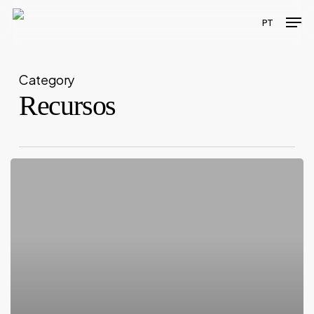
Skip
Men
PT
to
main
content
Category
Recursos