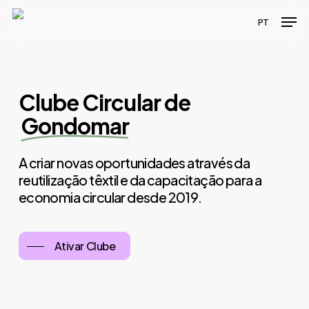
Skip
Men
PT
to
main
content
Clube Circular de
Gondomar
A criar novas oportunidades através da
reutilização têxtil e da capacitação para a
economia circular desde 2019.
Ativar Clube