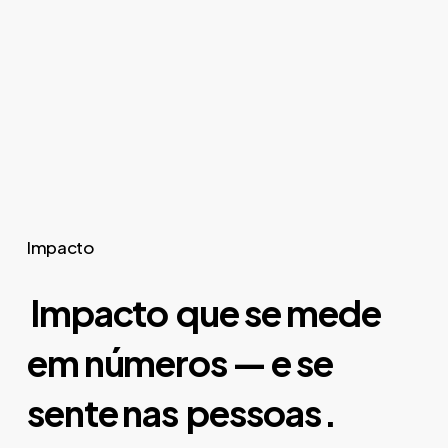
fora da vida ativa, jovens alunos e
comunidade em geral, sensibilizando
para a
pegada hídrica invisível da roup
a.
Impacto
Impacto
que se mede
em números — e se
sente nas
pessoas
.