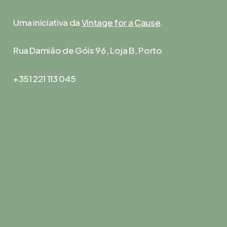
Uma iniciativa da
Vintage for a Cause
.
Rua Damião de Góis 96, Loja B, Porto
+351 221 113 045
Navegação
Legal
Sobre Nós
Termos & Condições
Ativar um Clube
Política de Privacidade
Comunidade
Newsletter